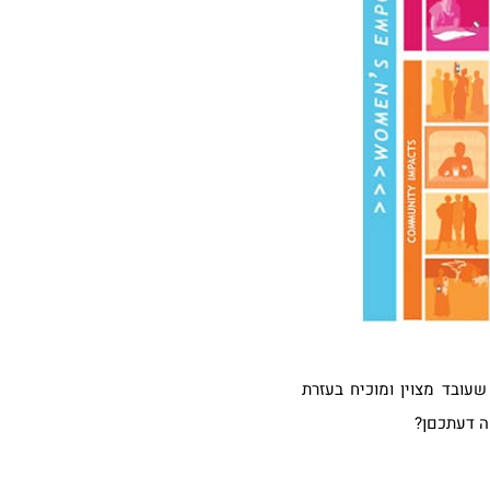
עובד מצוין ומוכיח בעזרת
ה דעתכםן?