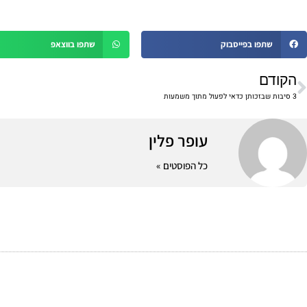
שתפו בפייסבוק
שתפו בווצאפ
ודם
הקודם
3 סיבות שבזכותן כדאי לפעול מתוך משמעות
עופר פלין
כל הפוסטים »