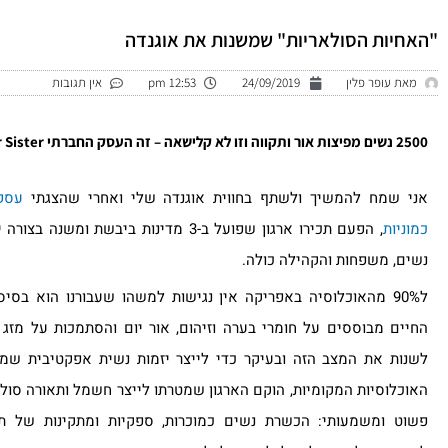
ילוג
תוכן
"האחיות הסולאריות" שמשנות את אוגנדה
מאת
עופר פלין
24/09/2019
12:53 pm
אין תגובות
2500 נשים מפיצות אור ותקווה וזו לא קלישאה – זה העסק החברתי Solar Sister
אני שמח להמשיך ולשתף בחווית אוגנדה שלי ואחרי שהצגתי
עסק
כמוניות
, הפעם תכירו ארגון שפועל ב-3 מדינות ביבשת
נשים, משפחות והקהילה כולה.
ל90% מהאוכלוסיה באפריקה אין נגישות למשהו שעבורנו הוא בס
החיים מבוססים על חומרי בערה וזיהום, אור יום והסתמכות על מזג 
לשנות את המצב הזה ובעיקר כדי לייצר יזמות נשית אפקטיבית שמש
האוכלוסיות המקומיות, הוקם הארגון שמטרתו לייצר חשמל ותאורה סול
פשוט ומשמעותי: הכשרת נשים כמוכרות, ספקיות ומתקינות של ת