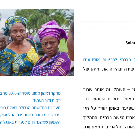
 חברתי לרכישת אופנועים
 ומשנה בצורה ישירה ובהירה את חייהן של
פוסטים אחרונים
יסי – חשמל. זה אומר שרוב
מחקר ראשון מסוגו מוכיח ש-80% מהצרכנים מעדיפים לקנות מותגים עם משמעות, גם רגשית ופיזית
האוויר ותאורת השמש. כדי
יזמות ודור העתיד
תערוכת החדשנות הגדולה בעולם הוכי
פיעה באופן ישיר על חיי
ניו זילנד מצטרפת למהפכת הפלסטיק
ארית נגישה בבתים. התהליך
הטמפון שמשנה חיים לנערות באנגליה
אורה סולארית, המאפשרת