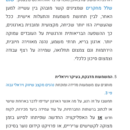
שלל מחקרים
שמציגים קשר מובהק בין עשייה למען
האחר, לבין תחושת משמעות והתעלות אישית. ככל
שהעשייה הזו יותר שכיחה, מקצועית ומובנית בארגונים,
כך ההשפעה הבריאותית והרגשית על העובדים עמוקה
יותר. ארגון בריא, תרתי משמע, נהנה מאווירה חיובית,
הירתמות וגם צמצום תחלואה, שמירה על רצף עבודה
וצמצום סיכון כלכלי.
המשמעות מדבקת, בעיקר ויראלית
מותגים עם משמעות מדידה ומוכחת
נהנים מקצב שיווק ויראלי גבוה
פי 3.
תחשבו על זה רגע, על מה אנשי הארגון יעדיפו לדבר בארוחת שישי
או לכתוב ברשתות החברתיות, על עוד עמידה ביעד מכירות, לקוח
או
על האפליקציה החדשה שפיתחו לסיוע בזמן
חדש
מצוקה לקשישים עריריים, או פרויקט קידום נוער בסיכון