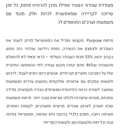
מעודדת שהדור הצעיר אפילו מוכן להרוויח פחות, כל זמן
שיזכה לקריירה שמאפשרת להיות חלק מגוף עם
משמעות וערכים התואמים לו.
פיתוח Purpose מקצועי מגדיל את הפוטנציאל לגייס, לשמר את
העובדים ולצמצם את הנשירה, ותחת הידיעה שהדור הזה ממש
בקרוב יהווה 53% מכוח העבודה העולמי – כדאי מאוד לא להתעלם
מהעובדה ש46% מהם יבחרו מקום עבודה לפי ההשפעה החיובית
שלו על הסביבה ופערים חברתיים. אנשים כיום רוצים לעבוד, לרכוש
ולעשות עסקים עם ארגונים שלוקחים בחשבון ערכים ומשמעות
שמעבר לשורת הרווח הפיננסית ומגשימים בצורה מקצועית, מדידה
ומוכחת, מטרות שיוצרות לכולנו מציאות טובה יותר. פיתוח משמעות
שכזו תעניק לארגון עובדים מרוצים ומעורבים, לקוחות נאמנים,
חשיפה רחבה, חסכון כלכלי בהיבטי גיוס ושימור, פוטנציאל צמיחה
גבוה וכל זאת מלעשות טוב ולעשות כסף יחד.