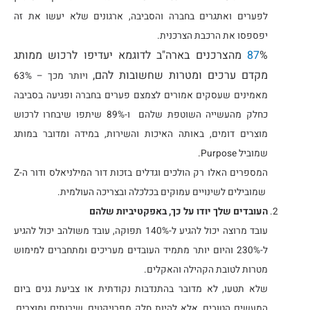
לפערים ואתגרים בחברה והסביבה, ארגונים שלא יעשו את זה
יפספסו את הרכבת הצרכנית.
87
% מהצרכנים בארה"ב לדוגמא יעדיפו לרכוש ממותג
מקדם ערכים ומטרות שחשובות להם,
ויותר מכך – 63%
מאמינים שעסקים אמורים לצמצם פערים בחברה ופגיעה בסביבה
כחלק מהעשייה השוטפת שלהם ו-89% שיתפו שיבחרו לרכוש
מוצרים דומים, באותה האיכות והשירות, במידה ומדובר במותג
שמוביל Purpose.
המספרים האלו רק הולכים וגדלים בזכות דור המילניאלס ודור ה-Z
שמובילים לשינויים עמוקים בכלכלה ובצריכה העולמית.
העובדים שלך יודו על כך, באפקטיביות שלהם
עובד מרוצה יכול להגיע ל-140% תפוקה, עובד משולהב יכול להגיע
ל-230% והיום יותר מתמיד העובדים מעריכים ומתחברים למימוש
מטרות לטובת הקהילה והאקלים.
שלא תטעו, לא מדובר בהתנדבות נקודתית או צביעת גנים ביום
המעשים הטובים, אלא להיות חלק מפרויקטים, שירותים ומוצרים,