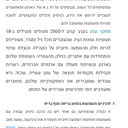
שמפותחים כל השנה, מבוססים על הד.נ.א של הארגון ומאפשרים
לעובדים לרתום את הידע, הניסיון והכלים המקצועיים, לטובת
מטרות ומשמעות שחשובה להם.
מחקר ענק
בקרב קרוב ל-2000 מנהלים מובילים ב-18
תעשיות שונות הציג שהעובדים מכל גיל ומגדר, מעוניינים
להיות חלק מהשפעה חיובית על הקהילה והובלת שינוי
והתמודדות עם אתגרים, כחלק מהעשייה השוטפת שלהם
בארגון ובשיתוף פעולה עם ארגונים חברתיים, רשויות
וקהילות מקומיות תוצאה של עוגן עשייה שכזה היא
עובדים שמגבירים את האפקטיביות שלהם, מחוברים
ומעורבים יותר ומרגישים שגרירים של המותג.
להרגיש משמעות בנפש בריאה וגוף בריא
זו נקודה שהפתיעה גם אותי ויש בה הרבה היגיון: עבודה עם
משמעות ותחושת השפעה חיובית משפרת את ההרגשה, עושה מצב
ישנם
רוח נפלא ומשפיעה באופן מוכח על בריאות הא.נשים בעסק.