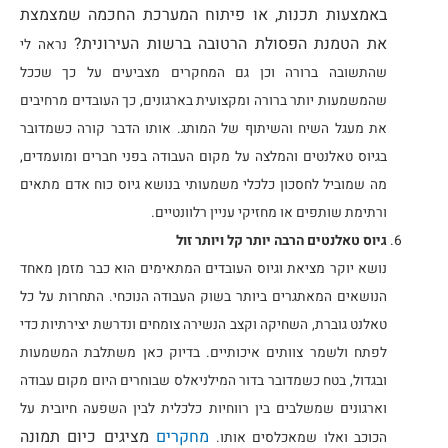
באמצעות תכנות, או פיתוח המערכת החכמה שמצמצת
את הטמנת הפסולת הרטובה ברשות העירונית?
נראה לי
שהתשובה ברורה וכן גם המחקרים מצביעים על כך שככל
שהמשמעות יותר ברורה ומקצועית בארגונים, כך העובדים מרחיבים
את מעגל השיח והשיתוף של המותג. אותו הדבר קורה כשמדובר
בגיוס טאלנטים והמלצה על מקום העבודה בפני חברים ומועמדים,
מה שמוביל לחסכון כלכלי משמעותי בנושא גיוס כוח אדם מתאים
ורתימת שותפים או מחזיקי עניין רלוונטיים.
גיוס טאלנטים הרבה יותר קל ויותר זול
נושא יוקר מציאת וגיוס העובדים המתאימים הוא כבר מזמן מאחד
הנושאים המאתגרים ביותר בשוק העבודה הנוכחי. התחרות על כל
טאלנט גוברת, השחיקה וקצב הנשירה צומחים ונדרשת יצירתיות כדי
לפתח ולשמר צוותים איכותיים. בדיוק כאן משתלבת המשמעות
ובגדול, בטח כשמדובר בדור המילניאלס שבוחרים היום מקום עבודה
וארגונים שמשלבים בין רווחיות כלכלית לבין השפעה חיובית על
מחקרים
מציגים כיום תמונה
הכוכב ואלו שמאכלסים אותו.