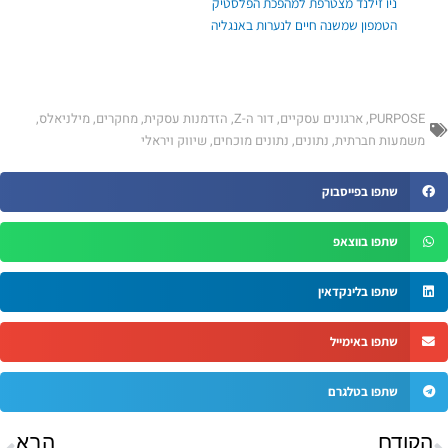
ניו זילנד מצטרפת למהפכת הפלסטיק
הטמפון שמשנה חיים לנערות באנגליה
PURPOSE
,
ארגונים עסקיים
,
דור ה-Z
,
הזדמנות עסקית
,
מחקרים
,
מילניאלס
,
משמעות חברתית
,
נתונים
,
נתונים מוכחים
,
שיווק ויראלי
שתפו בפייסבוק
שתפו בווצאפ
שתפו בלינקדאין
שתפו באימייל
שתפו בטלגרם
ודם
הב
הקודם
הבא