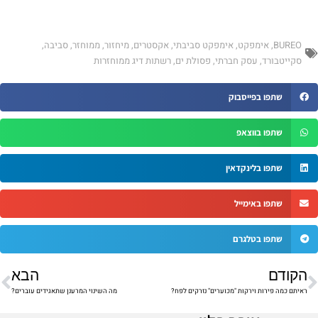
BUREO
,
אימפקט
,
אימפקט סביבתי
,
אקסטרים
,
מיחזור
,
ממוחזר
,
סביבה
,
סקייטבורד
,
עסק חברתי
,
פסולת ים
,
רשתות דיג ממוחזרות
שתפו בפייסבוק
שתפו בווצאפ
שתפו בלינקדאין
שתפו באימייל
שתפו בטלגרם
ודם
הב
הקודם
הבא
ראיתם כמה פירות וירקות "מכוערים" נזרקים לפח?
מה השינוי המרענן שתאגידים עוברים?