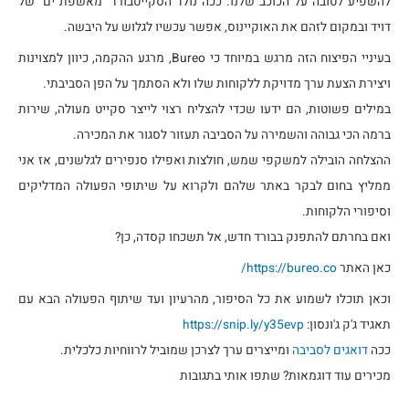
להשפיע לטובה על הכוכב שלנו. ככה נולד הסקייטבורד "מאשפת ים" של
דויד ובמקום לזהם את האוקיינוס, אפשר עכשיו לגלוש על היבשה.
בעיניי הפיצוח הזה מרגש במיוחד כי Bureo, מרגע ההקמה, כיוון למצוינות
ויצירת הצעת ערך מדויקת ללקוחות שלו ולא הסתמך על הפן הסביבתי.
במילים פשוטות, הם ידעו שכדי להצליח רצוי לייצר סקייט מעולה, שירות
ברמה הכי גבוהה והשמירה על הסביבה תעזור לסגור את המכירה.
ההצלחה הובילה למשקפי שמש, חולצות ואפילו סנפירים לגלשנים, אז אני
ממליץ בחום לבקר באתר שלהם ולקרוא על שיתופי הפעולה המדליקים
וסיפורי הלקוחות.
ואם בחרתם להתפנק בבורד חדש, אל תשכחו קסדה, כן?
כאן האתר
https://bureo.co/
וכאן תוכלו לשמוע את כל הסיפור, מהרעיון ועד שיתוף הפעולה הבא עם
תאגיד ג'ק ג'ונסון:
https://snip.ly/y35evp
ככה
דואגים לסביבה
ומייצרים ערך לצרכן שמוביל לרווחיות כלכלית.
מכירים עוד דוגמאות? שתפו אותי בתגובות