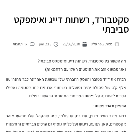
ילוג
תוכן
סקטבורד, רשתות דייג ואימפקט
סביבתי
מאת
עופר פלין
23/03/2020
2:13 pm
אין תגובות
מה הקשר בין סקטבורד, רשתות דייג ואימפקט סביבתי?
(אני ממש אוהב את הפוסטים האלו עם הדוגמאות)
תכירו את דויד סטובר והעסק החברתי שלו שבשנה האחרונה כבר מחזרו 80
אלף ק"ג של פסולת ימית ופועלים בשיתוף ארגונים כמו פטגוניה ואפילו
הכריזו לאחרונה על פיתוח הפריסבי הממוחזר הראשון בעולם.
הרעיון מאוד פשוט:
בואו נייצר מוצר מצוין, עם ביקוש עולמי, כזה שהקהל שלו מראש אוהב
אקסטרים, פאן, תנועה, ריגוש ועל כל זה נוסיף גם ערכים חברתיים והזדמנות