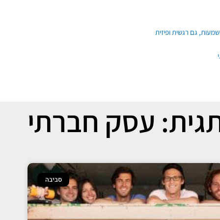
גית: עסק חברתי
סביבה