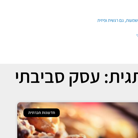
גית: עסק סביבתי
חדשנות חברתית